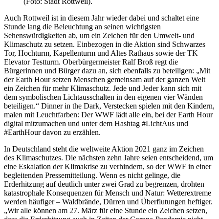
(Foto: Stadt Rottweil).
Auch Rottweil ist in diesem Jahr wieder dabei und schaltet eine
Stunde lang die Beleuchtung an seinen wichtigsten
Sehenswürdigkeiten ab, um ein Zeichen für den Umwelt- und
Klimaschutz zu setzen. Einbezogen in die Aktion sind Schwarzes
Tor, Hochturm, Kapellenturm und Altes Rathaus sowie der TK
Elevator Testturm. Oberbürgermeister Ralf Broß regt die
Bürgerinnen und Bürger dazu an, sich ebenfalls zu beteiligen: „Mit
der Earth Hour setzen Menschen gemeinsam auf der ganzen Welt
ein Zeichen für mehr Klimaschutz. Jede und Jeder kann sich mit
dem symbolischen Lichtausschalten in den eigenen vier Wänden
beteiligen.“ Dinner in the Dark, Verstecken spielen mit den Kindern,
malen mit Leuchtfarben: Der WWF lädt alle ein, bei der Earth Hour
digital mitzumachen und unter dem Hashtag #LichtAus und
#EarthHour davon zu erzählen.
In Deutschland steht die weltweite Aktion 2021 ganz im Zeichen
des Klimaschutzes. Die nächsten zehn Jahre seien entscheidend, um
eine Eskalation der Klimakrise zu verhindern, so der WWF in einer
begleitenden Pressemitteilung. Wenn es nicht gelinge, die
Erderhitzung auf deutlich unter zwei Grad zu begrenzen, drohten
katastrophale Konsequenzen für Mensch und Natur: Wetterextreme
werden häufiger – Waldbrände, Dürren und Überflutungen heftiger.
„Wir alle können am 27. März für eine Stunde ein Zeichen setzen,