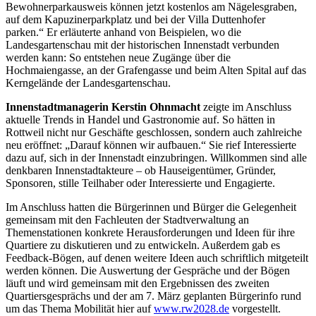
Bewohnerparkausweis können jetzt kostenlos am Nägelesgraben,
auf dem Kapuzinerparkplatz und bei der Villa Duttenhofer
parken.“ Er erläuterte anhand von Beispielen, wo die
Landesgartenschau mit der historischen Innenstadt verbunden
werden kann: So entstehen neue Zugänge über die
Hochmaiengasse, an der Grafengasse und beim Alten Spital auf das
Kerngelände der Landesgartenschau.
Innenstadtmanagerin Kerstin Ohnmacht
zeigte im Anschluss
aktuelle Trends in Handel und Gastronomie auf. So hätten in
Rottweil nicht nur Geschäfte geschlossen, sondern auch zahlreiche
neu eröffnet: „Darauf können wir aufbauen.“ Sie rief Interessierte
dazu auf, sich in der Innenstadt einzubringen. Willkommen sind alle
denkbaren Innenstadtakteure – ob Hauseigentümer, Gründer,
Sponsoren, stille Teilhaber oder Interessierte und Engagierte.
Im Anschluss hatten die Bürgerinnen und Bürger die Gelegenheit
gemeinsam mit den Fachleuten der Stadtverwaltung an
Themenstationen konkrete Herausforderungen und Ideen für ihre
Quartiere zu diskutieren und zu entwickeln. Außerdem gab es
Feedback-Bögen, auf denen weitere Ideen auch schriftlich mitgeteilt
werden können. Die Auswertung der Gespräche und der Bögen
läuft und wird gemeinsam mit den Ergebnissen des zweiten
Quartiersgesprächs und der am 7. März geplanten Bürgerinfo rund
um das Thema Mobilität hier auf
www.rw2028.de
vorgestellt.