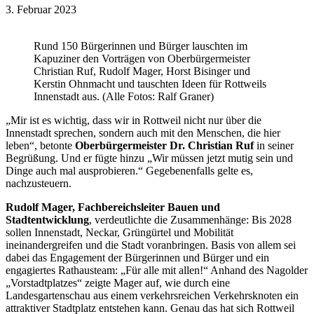
3. Februar 2023
Rund 150 Bürgerinnen und Bürger lauschten im
Kapuziner den Vorträgen von Oberbürgermeister
Christian Ruf, Rudolf Mager, Horst Bisinger und
Kerstin Ohnmacht und tauschten Ideen für Rottweils
Innenstadt aus. (Alle Fotos: Ralf Graner)
„Mir ist es wichtig, dass wir in Rottweil nicht nur über die
Innenstadt sprechen, sondern auch mit den Menschen, die hier
leben“, betonte
Oberbürgermeister Dr. Christian Ruf
in seiner
Begrüßung. Und er fügte hinzu „Wir müssen jetzt mutig sein und
Dinge auch mal ausprobieren.“ Gegebenenfalls gelte es,
nachzusteuern.
Rudolf Mager, Fachbereichsleiter Bauen und
Stadtentwicklung
, verdeutlichte die Zusammenhänge: Bis 2028
sollen Innenstadt, Neckar, Grüngürtel und Mobilität
ineinandergreifen und die Stadt voranbringen. Basis von allem sei
dabei das Engagement der Bürgerinnen und Bürger und ein
engagiertes Rathausteam: „Für alle mit allen!“ Anhand des Nagolder
„Vorstadtplatzes“ zeigte Mager auf, wie durch eine
Landesgartenschau aus einem verkehrsreichen Verkehrsknoten ein
attraktiver Stadtplatz entstehen kann. Genau das hat sich Rottweil