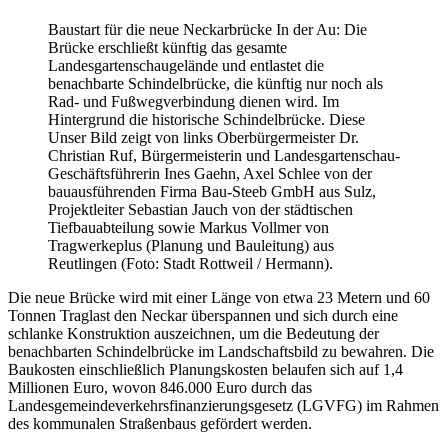
Baustart für die neue Neckarbrücke In der Au: Die
Brücke erschließt künftig das gesamte
Landesgartenschaugelände und entlastet die
benachbarte Schindelbrücke, die künftig nur noch als
Rad- und Fußwegverbindung dienen wird. Im
Hintergrund die historische Schindelbrücke. Diese
Unser Bild zeigt von links Oberbürgermeister Dr.
Christian Ruf, Bürgermeisterin und Landesgartenschau-
Geschäftsführerin Ines Gaehn, Axel Schlee von der
bauausführenden Firma Bau-Steeb GmbH aus Sulz,
Projektleiter Sebastian Jauch von der städtischen
Tiefbauabteilung sowie Markus Vollmer von
Tragwerkeplus (Planung und Bauleitung) aus
Reutlingen (Foto: Stadt Rottweil / Hermann).
Die neue Brücke wird mit einer Länge von etwa 23 Metern und 60
Tonnen Traglast den Neckar überspannen und sich durch eine
schlanke Konstruktion auszeichnen, um die Bedeutung der
benachbarten Schindelbrücke im Landschaftsbild zu bewahren. Die
Baukosten einschließlich Planungskosten belaufen sich auf 1,4
Millionen Euro, wovon 846.000 Euro durch das
Landesgemeindeverkehrsfinanzierungsgesetz (LGVFG) im Rahmen
des kommunalen Straßenbaus gefördert werden.