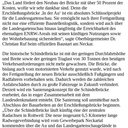
„Das Land fördert den Neubau der Brücke mit über 50 Prozent der
Kosten, wofür wir sehr dankbar sind. Denn die
Erschließungsbrücke ,In der Au‘ ist ein absolutes Schlüsselprojekt
für die Landessgartenschau. Sie ermöglicht nach ihrer Fertigstellung
nicht nur eine effiziente Baustellenlogistik, sondern wird auch über
die Landesgartenschau hinaus langfristig die Erreichbarkeit des
ehemaligen ENRW-Areals mit seinen künftigen Nutzungen sowie
der Wohnbebauung sicherstellen“, sagte Oberbürgermeister Dr.
Christian Ruf beim offiziellen Baustart am Neckar.
Die historische Schindelbrücke ist mit der geringen Durchfahrtshöhe
und Breite sowie der geringen Traglast von 30 Tonnen den heutigen
Verkehrsanforderungen nicht mehr gewachsen. Die Brücke, die
bislang auch vom motorisierten Verkehr genutzt wurde, wird nach
der Fertigstellung der neuen Brücke ausschließlich Fußgängern und
Radfahrern vorbehalten sein. Dadurch werden die zahlreichen
Anfahrschäden durch zu große Fahrzeuge in Zukunft verhindert.
Derzeit wird ein Sanierungskonzept für die Schindelbrücke
erarbeitet, das in enger Zusammenarbeit mit dem
Landesdenkmalamt entsteht. Die Sanierung soll unmittelbar nach
Abschluss der Bauarbeiten an der Erschließungsbrücke beginnen.
„Über die Schindelbrücke läuft künftig eine der zentralen
Radachsen in Rottweil: Die neue insgesamt 6,5 Kilometer lange
Radwegeverbindung wird vom Gewerbepark Neckartal
kommenden über die Au und das Landesgartenschaugelände in