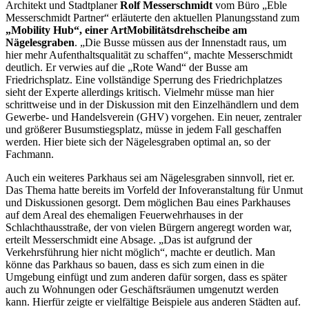
Architekt und Stadtplaner
Rolf Messerschmidt
vom Büro „Eble
Messerschmidt Partner“ erläuterte den aktuellen Planungsstand zum
„Mobility Hub“, einer Art
Mobilitätsdrehscheibe am
Nägelesgraben
. „Die Busse müssen aus der Innenstadt raus, um
hier mehr Aufenthaltsqualität zu schaffen“, machte Messerschmidt
deutlich. Er verwies auf die „Rote Wand“ der Busse am
Friedrichsplatz. Eine vollständige Sperrung des Friedrichplatzes
sieht der Experte allerdings kritisch. Vielmehr müsse man hier
schrittweise und in der Diskussion mit den Einzelhändlern und dem
Gewerbe- und Handelsverein (GHV) vorgehen. Ein neuer, zentraler
und größerer Busumstiegsplatz, müsse in jedem Fall geschaffen
werden. Hier biete sich der Nägelesgraben optimal an, so der
Fachmann.
Auch ein weiteres Parkhaus sei am Nägelesgraben sinnvoll, riet er.
Das Thema hatte bereits im Vorfeld der Infoveranstaltung für Unmut
und Diskussionen gesorgt. Dem möglichen Bau eines Parkhauses
auf dem Areal des ehemaligen Feuerwehrhauses in der
Schlachthausstraße, der von vielen Bürgern angeregt worden war,
erteilt Messerschmidt eine Absage. „Das ist aufgrund der
Verkehrsführung hier nicht möglich“, machte er deutlich. Man
könne das Parkhaus so bauen, dass es sich zum einen in die
Umgebung einfügt und zum anderen dafür sorgen, dass es später
auch zu Wohnungen oder Geschäftsräumen umgenutzt werden
kann. Hierfür zeigte er vielfältige Beispiele aus anderen Städten auf.