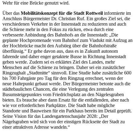
Wehr für eine Brücke genutzt wird.
Über das
Mobilitätskonzept für die Stadt Rottweil
informierte im
Anschluss Bürgermeister Dr. Christian Ruf. Ein großes Ziel sei, die
verschiedenen Verkehre in der Innenstadt zu reduzieren und auch
die Schiene mehr in den Fokus zu rücken, etwa durch eine
verbesserte Anbindung des Bahnhofs an die Innenstadt: „Die
geplante Hochpromenade vom Bahnhof zum Viadukt mit Aufzug an
der Hochbrücke macht den Aufstieg über die Bahnhofstraße
überflüssig.“ Er gehe davon aus, dass es in Zukunft autonom
fahrende und daher enger getaktete Busse in Richtung Innenstadt
geben werde. Zudem sei es erklärtes Ziel des Landes, mehr
Menschen auf die Schiene zu bringen. Daher sei ein zusätzlicher
Ringzughalt „Stadtmitte“ sinnvoll. Eine Studie habe zusätzliche 600
bis 700 Fahrgäste pro Tag für den Ringzug errechnet, wenn der
neue Haltepunkt gebaut werde. Der Bürgermeister betonte auch die
städtebaulichen Chancen, die eine Verlegung des zentralen
Busumsteigepunktes vom Friedrichsplatz an den Nägelesgraben
bieten. Es brauche aber dann Ersatz für die entfallenden, aber nach
wie vor erforderlichen Parkplätze. Die Stadt habe mögliche
Standorte und Bauweisen für ein Parkhaus bereits im Detail geprüft.
Seine Vision für das Landesgartenschaujahr 2028: „Der
Nägelsgraben wird sich von der einstigen Rückseite der Stadt zu
einer attraktiven Adresse wandeln.“