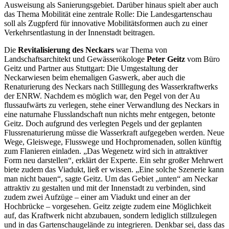
Ausweisung als Sanierungsgebiet. Darüber hinaus spielt aber auch
das Thema Mobilität eine zentrale Rolle: Die Landesgartenschau
soll als Zugpferd für innovative Mobilitätsformen auch zu einer
Verkehrsentlastung in der Innenstadt beitragen.
Die
Revitalisierung des Neckars
war Thema von
Landschaftsarchitekt und Gewässerökologe
Peter Geitz
vom Büro
Geitz und Partner aus Stuttgart: Die Umgestaltung der
Neckarwiesen beim ehemaligen Gaswerk, aber auch die
Renaturierung des Neckars nach Stilllegung des Wasserkraftwerks
der ENRW. Nachdem es möglich war, den Pegel von der Au
flussaufwärts zu verlegen, stehe einer Verwandlung des Neckars in
eine naturnahe Flusslandschaft nun nichts mehr entgegen, betonte
Geitz. Doch aufgrund des verlegten Pegels und der geplanten
Flussrenaturierung müsse die Wasserkraft aufgegeben werden. Neue
Wege, Gleiswege, Flusswege und Hochpromenaden, sollen künftig
zum Flanieren einladen. „Das Wegenetz wird sich in attraktiver
Form neu darstellen“, erklärt der Experte. Ein sehr großer Mehrwert
biete zudem das Viadukt, ließ er wissen. „Eine solche Szenerie kann
man nicht bauen“, sagte Geitz. Um das Gebiet „unten“ am Neckar
attraktiv zu gestalten und mit der Innenstadt zu verbinden, sind
zudem zwei Aufzüge – einer am Viadukt und einer an der
Hochbrücke – vorgesehen. Geitz zeigte zudem eine Möglichkeit
auf, das Kraftwerk nicht abzubauen, sondern lediglich stillzulegen
und in das Gartenschaugelände zu integrieren. Denkbar sei, dass das