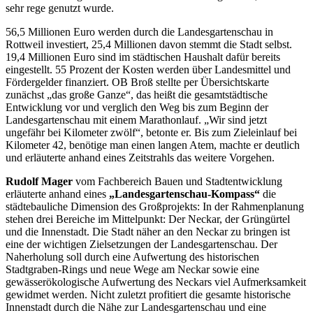
sehr rege genutzt wurde.
56,5 Millionen Euro werden durch die Landesgartenschau in
Rottweil investiert, 25,4 Millionen davon stemmt die Stadt selbst.
19,4 Millionen Euro sind im städtischen Haushalt dafür bereits
eingestellt. 55 Prozent der Kosten werden über Landesmittel und
Fördergelder finanziert. OB Broß stellte per Übersichtskarte
zunächst „das große Ganze“, das heißt die gesamtstädtische
Entwicklung vor und verglich den Weg bis zum Beginn der
Landesgartenschau mit einem Marathonlauf. „Wir sind jetzt
ungefähr bei Kilometer zwölf“, betonte er. Bis zum Zieleinlauf bei
Kilometer 42, benötige man einen langen Atem, machte er deutlich
und erläuterte anhand eines Zeitstrahls das weitere Vorgehen.
Rudolf Mager
vom Fachbereich Bauen und Stadtentwicklung
erläuterte anhand eines
„Landesgartenschau-Kompass“
die
städtebauliche Dimension des Großprojekts: In der Rahmenplanung
stehen drei Bereiche im Mittelpunkt: Der Neckar, der Grüngürtel
und die Innenstadt. Die Stadt näher an den Neckar zu bringen ist
eine der wichtigen Zielsetzungen der Landesgartenschau. Der
Naherholung soll durch eine Aufwertung des historischen
Stadtgraben-Rings und neue Wege am Neckar sowie eine
gewässerökologische Aufwertung des Neckars viel Aufmerksamkeit
gewidmet werden. Nicht zuletzt profitiert die gesamte historische
Innenstadt durch die Nähe zur Landesgartenschau und eine