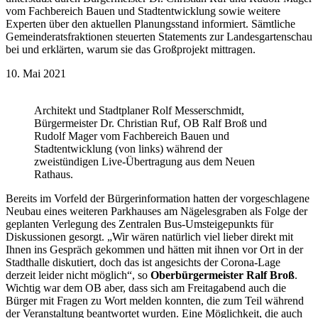
vom Fachbereich Bauen und Stadtentwicklung sowie weitere
Experten über den aktuellen Planungsstand informiert. Sämtliche
Gemeinderatsfraktionen steuerten Statements zur Landesgartenschau
bei und erklärten, warum sie das Großprojekt mittragen.
10. Mai 2021
Architekt und Stadtplaner Rolf Messerschmidt,
Bürgermeister Dr. Christian Ruf, OB Ralf Broß und
Rudolf Mager vom Fachbereich Bauen und
Stadtentwicklung (von links) während der
zweistündigen Live-Übertragung aus dem Neuen
Rathaus.
Bereits im Vorfeld der Bürgerinformation hatten der vorgeschlagene
Neubau eines weiteren Parkhauses am Nägelesgraben als Folge der
geplanten Verlegung des Zentralen Bus-Umsteigepunkts für
Diskussionen gesorgt. „Wir wären natürlich viel lieber direkt mit
Ihnen ins Gespräch gekommen und hätten mit ihnen vor Ort in der
Stadthalle diskutiert, doch das ist angesichts der Corona-Lage
derzeit leider nicht möglich“, so
Oberbürgermeister Ralf Broß
.
Wichtig war dem OB aber, dass sich am Freitagabend auch die
Bürger mit Fragen zu Wort melden konnten, die zum Teil während
der Veranstaltung beantwortet wurden. Eine Möglichkeit, die auch