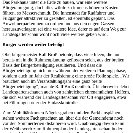
Das Parkhaus unter die Erde zu bauen, war eine weitere
Bürgeranregung, doch dies würde zu immens höheren Kosten
führen, so Messerschmidt. Die Innenstadt für Radfahrer und
Fußgänger attraktiver zu gestalten, ist ebenfalls geplant. Das
Anwohnerparken neu zu ordnen und aus den engen Gassen
herauszuverlagern sei eine weitere Idee, derer es auf dem Weg zur
Landesgartenschau wohl noch viele weitere geben wird.
Bürger werden weiter beteiligt
Oberbürgermeister Ralf Broß betonte, dass viele Ideen, die nun
bereits mit in die Rahmenplanung geflossen seien, aus der breiten
Basis der Bürgerbeteiligung resultieren. Und dass die
Bürgerbeteiligung nicht nur während der weiteren Planungsphase,
sondern auch im Jahr der Realisierung eine große Rolle spiele. „Wir
brauchen auch im Veranstaltungsjahr eine ganz breite
Bürgerbeteiligung“, machte Ralf Broß deutlich. Üblicherweise leben
Landesgartenschauen auch von zahlreichen ehrenamtlichen Helfern,
die sich während der Landesgartenschau vor Ort engagieren, etwa
bei Führungen oder der Einlasskontrolle.
Zum Mobilitätsknoten Nägelesgraben und den Parkhausplänen
stehen weitere Fachgutachten an, über die der Gemeinderat noch
vor den Sommerferien diskutieren wird. Unabhängig davon kann
der Wettbewerb zum Rahmenplan der Landesgartenschau in der